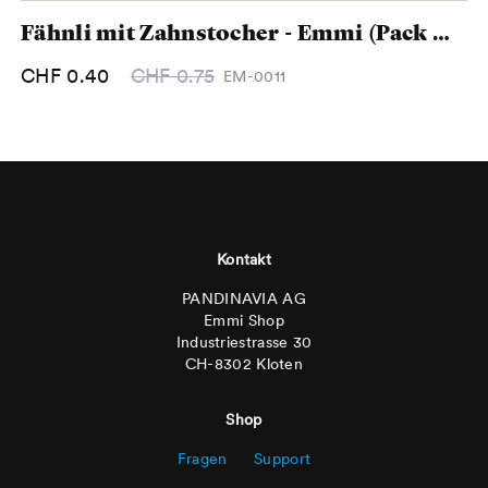
Fähnli mit Zahnstocher - Emmi (Pack à 50 Stk.)
CHF 0.40
CHF 0.75
EM-0011
Footer
Kontakt
PANDINAVIA AG
Emmi Shop
Industriestrasse 30
CH-8302 Kloten
Shop
Fragen
Support