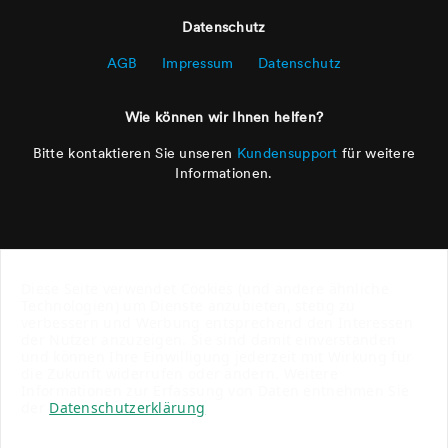
Datenschutz
AGB
Impressum
Datenschutz
Wie können wir Ihnen helfen?
Bitte kontaktieren Sie unseren
Kundensupport
für weitere
Informationen.
Diese Seite verwendet Cookies (und andere ähnliche
Technologien) um Dienste anzubieten, stetig zu
verbessern und Werbung entsprechend den Interessen
der Nutzer anzuzeigen. Sie sind damit einverstanden
und können Ihre Einwilligung jederzeit mit Wirkung für
die Zukunft widerrufen oder ändern. Weitere
Informationen zur Erfassung von Daten entnehmen Sie
der
Datenschutzerklärung