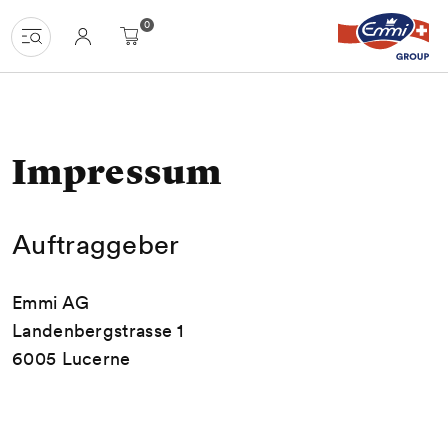
Navigate
Homepage
Menu
Content
Search
Basket
Language
0
at
navigation
uzh-
shop.ch
Impressum
Auftraggeber
Emmi AG
Landenbergstrasse 1
6005 Lucerne