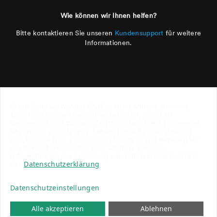
Wie können wir Ihnen helfen?
Bitte kontaktieren Sie unseren
Kundensupport
für weitere
Informationen.
Diese Seite verwendet Cookies (und andere ähnliche
Technologien) um Dienste anzubieten, stetig zu
verbessern und Werbung entsprechend den Interessen
der Nutzer anzuzeigen. Sie sind damit einverstanden
und können Ihre Einwilligung jederzeit mit Wirkung für
die Zukunft widerrufen oder ändern. Weitere
Informationen zur Erfassung von Daten entnehmen Sie
der
Datenschutzerklärung
Datenschutzeinstellungen
Wählen Sie Ihre Währung:
CHF
EUR
© 2026 Emmi Group
Alle akzeptieren
Ablehnen