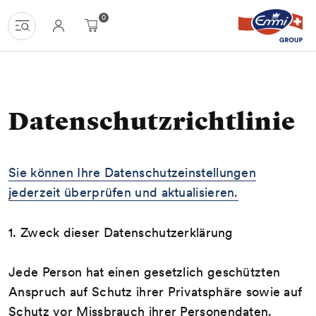
Navigate
Homepage
Menu
Content
Search
Basket
Language
0
at
navigation
uzh-
shop.ch
Datenschutzrichtlinie
Sie können Ihre Datenschutzeinstellungen
jederzeit überprüfen und aktualisieren.
1. Zweck dieser Datenschutzerklärung
Jede Person hat einen gesetzlich geschützten
Anspruch auf Schutz ihrer Privatsphäre sowie auf
Schutz vor Missbrauch ihrer Personendaten.